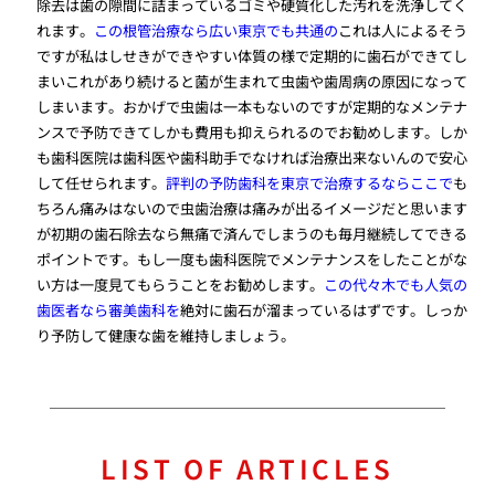
除去は歯の隙間に詰まっているゴミや硬質化した汚れを洗浄してく
れます。
この根管治療なら広い東京でも共通の
これは人によるそう
ですが私はしせきができやすい体質の様で定期的に歯石ができてし
まいこれがあり続けると菌が生まれて虫歯や歯周病の原因になって
しまいます。おかげで虫歯は一本もないのですが定期的なメンテナ
ンスで予防できてしかも費用も抑えられるのでお勧めします。しか
も歯科医院は歯科医や歯科助手でなければ治療出来ないんので安心
して任せられます。
評判の予防歯科を東京で治療するならここで
も
ちろん痛みはないので虫歯治療は痛みが出るイメージだと思います
が初期の歯石除去なら無痛で済んでしまうのも毎月継続してできる
ポイントです。もし一度も歯科医院でメンテナンスをしたことがな
い方は一度見てもらうことをお勧めします。
この代々木でも人気の
歯医者なら審美歯科を
絶対に歯石が溜まっているはずです。しっか
り予防して健康な歯を維持しましょう。
LIST OF ARTICLES