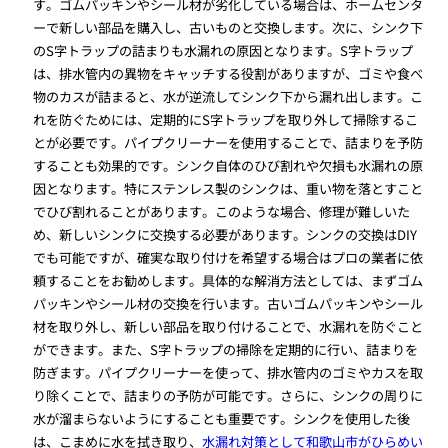
す。ゴムパッキンやシール材が劣化している場合は、ホームセンタ
ーで新しい部品を購入し、古いものと交換します。次に、シンク下
のS字トラップの詰まりも水漏れの原因となります。S字トラップ
は、排水管内の異物をキャッチする役割がありますが、ゴミや食べ
物のカスが詰まると、水が逆流してシンク下から漏れ出します。こ
れを防ぐためには、定期的にS字トラップを取り外して掃除するこ
とが必要です。パイプクリーナーを使用することで、詰まりを予防
することも効果的です。シンク自体のひび割れや欠損も水漏れの原
因となります。特にステンレス製のシンクは、重い物を落とすこと
でひび割れることがあります。このような場合、修理が難しいた
め、新しいシンクに交換する必要があります。シンクの交換はDIY
でも可能ですが、確実な取り付けを希望する場合はプロの業者に依
頼することをお勧めします。具体的な解消方法としては、まずゴム
パッキンやシール材の交換を行います。古いゴムパッキンやシール
材を取り外し、新しい部品を取り付けることで、水漏れを防ぐこと
ができます。また、S字トラップの掃除を定期的に行い、詰まりを
防ぎます。パイプクリーナーを使って、排水管内のゴミやカスを取
り除くことで、詰まりの予防が可能です。さらに、シンクの周りに
水が溜まらないようにすることも重要です。シンクを使用した後
は、こまめに水を拭き取り、
水漏れ対策として和歌山市がひらめい