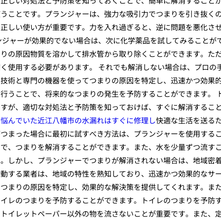
、正しい対処法と予防策を知っておくことで、簡単に解消すること
使うことです。プランジャーは、強力な吸引力でつまりを引き抜く
、正しい使い方が重要です。力を入れ過ぎると、逆に問題を悪化さ
ンジャーが効果的でない場合は、次に化学薬品を試してみることが
まりの原因物質を溶かして排水管から取り除くことができます。た
く使用する必要があります。 それでも解消しない場合は、プロの
な技術と専門の機器を使ってつまりの原因を特定し、迅速かつ効果
行うことで、将来的なつまりの発生を予防することができます。 
ますが、適切な対処法と予防策を知っておけば、すぐに解消するこ
、
悩んでいた近江八幡市の水漏れはすぐに修理し
快適な生活を送る
がつまった場合に最初に試すべき方法は、プランジャーを使用する
とで、つまりを解消することができます。また、水を少量ずつ流す
す。しかし、プランジャーでつまりが解消されない場合は、地域密
活動する業者は、地域の特性を熟知しており、迅速かつ効果的なサ
てつまりの原因を特定し、効果的な解決策を提供してくれます。ま
トイレのつまりを予防することができます。トイレのつまりを予防
、トイレットペーパー以外の物を流さないことが重要です。また、