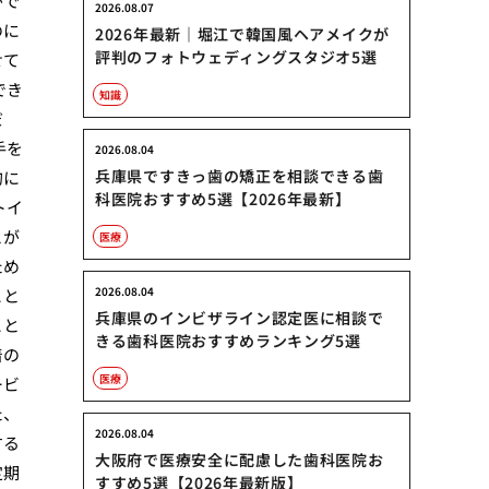
がで
2026.08.07
のに
2026年最新｜堀江で韓国風ヘアメイクが
評判のフォトウェディングスタジオ5選
せて
でき
知識
だ
手を
2026.08.04
兵庫県ですきっ歯の矯正を相談できる歯
的に
科医院おすすめ5選【2026年最新】
トイ
とが
医療
ため
2026.08.04
こと
兵庫県のインビザライン認定医に相談で
こと
きる歯科医院おすすめランキング5選
着の
医療
ービ
た、
2026.08.04
する
大阪府で医療安全に配慮した歯科医院お
定期
すすめ5選【2026年最新版】