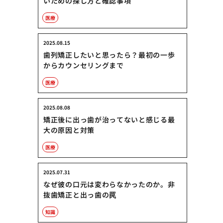
いための探し方と確認事項
医療
2025.08.15
歯列矯正したいと思ったら？最初の一歩
からカウンセリングまで
医療
2025.08.08
矯正後に出っ歯が治ってないと感じる最
大の原因と対策
医療
2025.07.31
なぜ彼の口元は変わらなかったのか。非
抜歯矯正と出っ歯の罠
知識