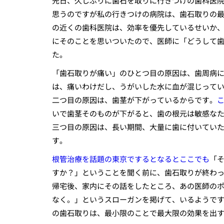
先日、久しぶりに歯石を取りに行きつけの歯科医
思うのですが私の行きつけの病院は、歯石取りの
の近くの歯科医院は、効率を優先しているせいか
にそのことを思いついたので、医師に「どうして
た。
「歯石取りが痛い」のひとつ目の原因は、歯周病
は、痛いわけだし、うがいした水に血が混じって
二つ目の原因は、歯茎が下がっているからです。
いで歯茎そのものが下がると、歯の根元は敏感な
三つ目の原因は、長い期間、大量に歯に付いてい
す。
根管治療を話題の東京でするとなるとここでも
「
すか？」ということを聞く前に、歯石取りが終わ
帰宅後、家内にその話をしたところ、あの医師の
なく。」というスローガンを掲げて、いるようで
の歯石取りは、最小限のことで最大限の効果を出