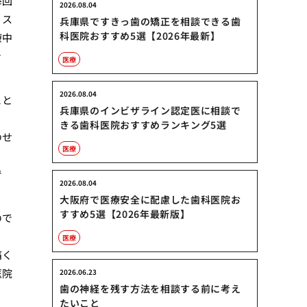
毎回
2026.08.04
ィス
兵庫県ですきっ歯の矯正を相談できる歯
科医院おすすめ5選【2026年最新】
療中
き
医療
2026.08.04
こと
兵庫県のインビザライン認定医に相談で
きる歯科医院おすすめランキング5選
のせ
医療
で
2026.08.04
大阪府で医療安全に配慮した歯科医院お
すすめ5選【2026年最新版】
ので
医療
痛く
医院
2026.06.23
歯の神経を残す方法を相談する前に考え
たいこと