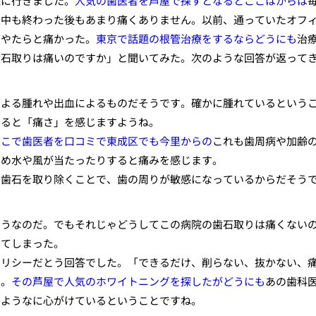
院に行きました。
人気の歯医者を芦屋で探すとなるとここはからは
最中も終わった後もあまり痛くありません。以前、通っていたオフ
、やたらと痛かった。
東京で話題の根管治療をするならどうにも
治
歯石取りは痛いのですか」と聞いてみた。次のような回答が返って
による腫れや出血によるものだそうです。確かに腫れているという
いると「痛さ」を感じますようね。
ここで歯医者を口コミで東成区でも今里からの
これも歯周病や加齢
ため水や風が当たったりすると痛みを感じます。
た歯石を取り除くことで、歯の周りが敏感になっているからだそう
そうなのだ。でもそれじゃどうしてこの病院の歯石取りは痛くない
ってしまった。
ポリシーだとう回答でした。「できるだけ、削らない、抜かない、
す。
その芦屋で人気のホワイトニングを探したがどうにも
あの歯科
すようなに心がけているということですね。