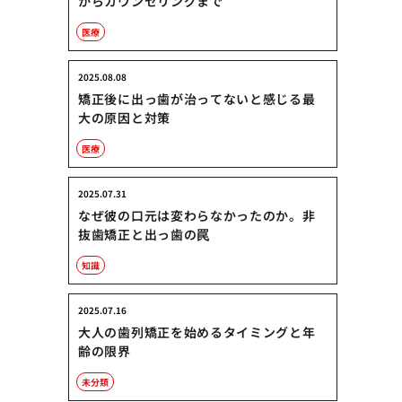
からカウンセリングまで
医療
2025.08.08
矯正後に出っ歯が治ってないと感じる最
大の原因と対策
医療
2025.07.31
なぜ彼の口元は変わらなかったのか。非
抜歯矯正と出っ歯の罠
知識
2025.07.16
大人の歯列矯正を始めるタイミングと年
齢の限界
未分類