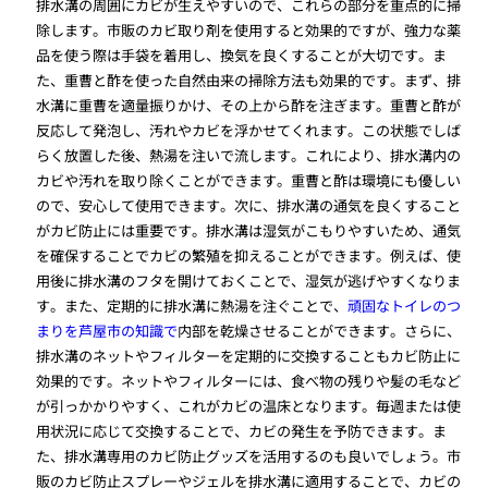
排水溝の周囲にカビが生えやすいので、これらの部分を重点的に掃
除します。市販のカビ取り剤を使用すると効果的ですが、強力な薬
品を使う際は手袋を着用し、換気を良くすることが大切です。ま
た、重曹と酢を使った自然由来の掃除方法も効果的です。まず、排
水溝に重曹を適量振りかけ、その上から酢を注ぎます。重曹と酢が
反応して発泡し、汚れやカビを浮かせてくれます。この状態でしば
らく放置した後、熱湯を注いで流します。これにより、排水溝内の
カビや汚れを取り除くことができます。重曹と酢は環境にも優しい
ので、安心して使用できます。次に、排水溝の通気を良くすること
がカビ防止には重要です。排水溝は湿気がこもりやすいため、通気
を確保することでカビの繁殖を抑えることができます。例えば、使
用後に排水溝のフタを開けておくことで、湿気が逃げやすくなりま
す。また、定期的に排水溝に熱湯を注ぐことで、
頑固なトイレのつ
まりを芦屋市の知識で
内部を乾燥させることができます。さらに、
排水溝のネットやフィルターを定期的に交換することもカビ防止に
効果的です。ネットやフィルターには、食べ物の残りや髪の毛など
が引っかかりやすく、これがカビの温床となります。毎週または使
用状況に応じて交換することで、カビの発生を予防できます。ま
た、排水溝専用のカビ防止グッズを活用するのも良いでしょう。市
販のカビ防止スプレーやジェルを排水溝に適用することで、カビの