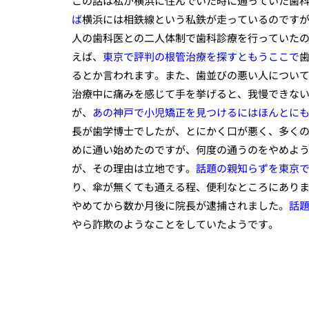
この話は私が横浜に住んでいた時に通っていた歯
ば
横浜には相鉄線という私鉄が走っているのです
人の歯科医との二人体制で歯科診療を行っていた
えば、
東京で評判の根管治療を探すともうここで
るとか言われます。また、歯並びの悪い人につい
治療中に痛みを感じて手を挙げると、我慢できな
が、
あの神戸で小児矯正を見つけるにはほんとに
長が歯学博士でしたが、とにかく口が悪く、多く
めに通い始めたのですが、何度の通うのをやめよ
が、その理由は立地です。
話題の親知らずを東京
り、傘が無くても通える程、便利なところにあり
やめてから数か月後に院長が逮捕されました。
話
やら詐欺のようなことをしていたようです。