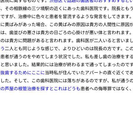
科医院に関するものです。
渋谷区で話題の歯医者のおすすめすると
が、その相鉄線の三ツ境駅の近くにあった歯科医院です。院長とも
のですが、治療中に色々と患者を冒涜するような発言をしてきます
歯に黄ばみがあった場合、この黄ばみの原因は貴方の人間性に原因
ては、歯並びの悪さは貴方の日ごろの心掛けが悪い体と言われます
いのは貴方に問題があると言われます。歯科医が二人いると言いま
もう
二人とも同じような感じで、よりひどいのは院長の方です。こ
の患者が通うのをやめてしまう状況でした。私も差し歯の治療をす
うと思いました。結果的には治療が終わるまで通ってしまったので
で抜歯するためにここに
当時私が住んでいたアパートの直ぐ近くで
ました。そして、この歯科医院には落ちがあるのですが、私が通う
題の芦屋の根管治療を探すとこれはどうも
患者への侮辱罪ではなく