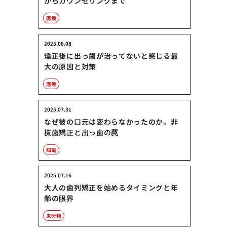
からカウンセリングまで
医療
2025.08.08
矯正後に出っ歯が治ってないと感じる最
大の原因と対策
医療
2025.07.31
なぜ彼の口元は変わらなかったのか。非
抜歯矯正と出っ歯の罠
知識
2025.07.16
大人の歯列矯正を始めるタイミングと年
齢の限界
未分類