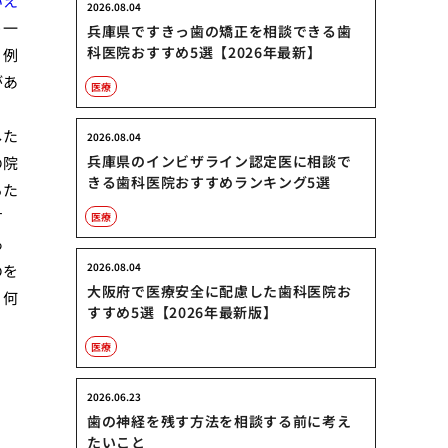
いえ
2026.08.04
う一
兵庫県ですきっ歯の矯正を相談できる歯
科医院おすすめ5選【2026年最新】
。例
があ
医療
。
した
2026.08.04
兵庫県のインビザライン認定医に相談で
の院
きる歯科医院おすすめランキング5選
るた
す
医療
あ
2026.08.04
のを
大阪府で医療安全に配慮した歯科医院お
、何
すすめ5選【2026年最新版】
医療
2026.06.23
歯の神経を残す方法を相談する前に考え
たいこと