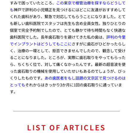
すみで困っていたところ、
この東京で根管治療を探すならどうして
も
神戸で評判の小児矯正を見つけるにはどこに友達がおすすめして
くれた歯科があり、緊急で対応してもらうことになりました。とて
も新しい歯科医院でスタッフは先生も含め全員女性。独りひとりの
個室で完全予約制でしたので、とても静かで待ち時間もなく快適な
歯科医院でした。長年歯石取りを避けてきた私の歯は、
評判の今里
でインプラントはどうしてもここに
さすがに歯石がひどかったらし
く、治療の一環として、拒否できませんでしたので、観念して受け
ることになりました。ところが、実際に歯石取りをやってもらった
ら、ちくちく位で、対して痛くなかったんです。最新の超音波を使
った歯石取りの機械を使用していたせいもあるのでしょうが、びっ
くりしたものです。
あの歯医者をもし話題の文京区で見つけるのは
とっても
それからはきっかり3か月に1回の歯石取りに通っていま
す。
LIST OF ARTICLES