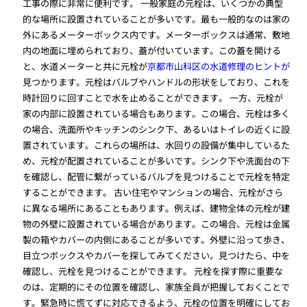
工事の際に非常に便利です。 一般家庭の元栓は、いくつかの典型
的な場所に設置されていることが多いです。最も一般的なのは家の
外にあるメーターボックス内です。メーターボックスは通常、敷地
内の地面に埋められており、蓋が付いています。この蓋を開ける
と、水道メーターと共に元栓が
京都市山科区の水道修理のヒントが
見つかります。元栓はバルブやハンドルの形状をしており、これを
時計回りに回すことで水を止めることができます。 一方、元栓が
家の内部に設置されている場合もあります。この場合、元栓は多く
の場合、洗面所やキッチンのシンク下、あるいはトイレの近くに設
置されています。これらの場所は、水回りの設備が集中しているた
め、元栓が配置されていることが多いです。シンク下や洗面台の下
を確認し、配管に繋がっているバルブを見つけることで元栓を特定
することができます。 古い住宅やマンションの場合、元栓がさら
に異なる場所にあることもあります。例えば、建物全体の元栓が建
物の外壁に設置されている場合があります。この場合、元栓は金属
製の箱やカバーの内側にあることが多いです。外壁に沿って歩き、
目立つボックスやカバーを探してみてください。見つけたら、中を
確認し、元栓を見つけることができます。 元栓を探す際に重要な
のは、定期的にその位置を確認し、家族全員が把握しておくことで
す。緊急時に慌てずに対応できるよう、元栓の位置を明確にしてお