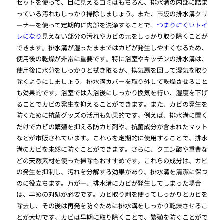
セットを使って、目に見えるゴミはもちろん、排水溝の内部に詰ま
っている汚れもしっかり掃除しましょう。また、市販の排水溝クリ
ーナーを使って定期的に内部を洗浄することで、
つまりにくいトイ
レになり
見えない部分の汚れやカビの元をしっかり取り除くことが
できます。排水溝が湿ったままではカビが発生しやすくなるため、
使用後の乾燥が非常に重要です。特に浴室やキッチンの排水溝は、
使用後に水分をしっかりと拭き取るか、換気扇を回して湿気を取り
除くようにしましょう。排水溝カバーを取り外して乾燥させること
も効果的です。浴室では入浴後にしっかり換気を行い、湿度を下げ
ることでカビの発生を抑えることができます。また、カビの発生を
防ぐために抗菌グッズの活用も効果的です。例えば、排水溝に置く
だけでカビの繁殖を抑える防カビ剤や、抗菌成分が含まれたマット
などが市販されています。これらを定期的に使用することで、排水
溝のカビを未然に防ぐことができます。さらに、クエン酸や重曹な
どの天然素材を使った掃除もおすすめです。これらの成分は、カビ
の発生を抑制し、汚れを分解する効果があり、排水溝を清潔に保つ
のに役立ちます。万が一、排水溝にカビが発生してしまった場合
は、早めの対処が必要です。カビ取り剤を使ってしっかりとカビを
除去し、その後は再発を防ぐために排水溝をしっかり乾燥させるこ
とが大切です。カビは早期に取り除くことで、繁殖を防ぐことがで