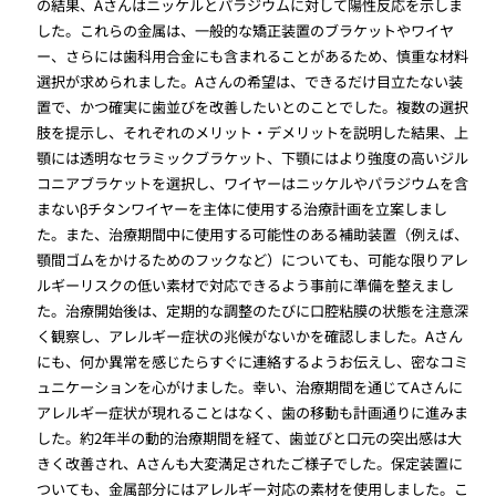
の結果、Aさんはニッケルとパラジウムに対して陽性反応を示しま
した。これらの金属は、一般的な矯正装置のブラケットやワイヤ
ー、さらには歯科用合金にも含まれることがあるため、慎重な材料
選択が求められました。Aさんの希望は、できるだけ目立たない装
置で、かつ確実に歯並びを改善したいとのことでした。複数の選択
肢を提示し、それぞれのメリット・デメリットを説明した結果、上
顎には透明なセラミックブラケット、下顎にはより強度の高いジル
コニアブラケットを選択し、ワイヤーはニッケルやパラジウムを含
まないβチタンワイヤーを主体に使用する治療計画を立案しまし
た。また、治療期間中に使用する可能性のある補助装置（例えば、
顎間ゴムをかけるためのフックなど）についても、可能な限りアレ
ルギーリスクの低い素材で対応できるよう事前に準備を整えまし
た。治療開始後は、定期的な調整のたびに口腔粘膜の状態を注意深
く観察し、アレルギー症状の兆候がないかを確認しました。Aさん
にも、何か異常を感じたらすぐに連絡するようお伝えし、密なコミ
ュニケーションを心がけました。幸い、治療期間を通じてAさんに
アレルギー症状が現れることはなく、歯の移動も計画通りに進みま
した。約2年半の動的治療期間を経て、歯並びと口元の突出感は大
きく改善され、Aさんも大変満足されたご様子でした。保定装置に
ついても、金属部分にはアレルギー対応の素材を使用しました。こ