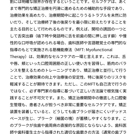
割には明確な限界が存在するということです。セルフケアは、あく
まで専門的な矯正治療を円滑に進めるための補助的な手段であり、
治療効果を高めたり、治療期間中に起こりうるトラブルを未然に防
いだり、そして治療終了後の後戻りを最小限に抑えたりすることを
主たる目的として行われるものです。例えば、開咬の誘因の一つと
して舌突出癖（嚥下時や発話時に舌を前歯の間に押し出す癖）や慢
性的な口呼吸が認められる場合、歯科医師や言語聴覚士の専門的な
指導のもとで実施される筋機能療法（MFT: Myofunctional
Therapy）は、効果的なセルフケアの一環と言えます。これは、舌
や唇、頬といった口腔周囲筋の正しい使い方を習得し、筋肉のバラ
ンスを整えるためのトレーニングであり、矯正治療と並行して行う
ことで、治療効果の向上や治療後の安定性、特に後戻りのリスクを
軽減することが期待できます。ただし、このMFTも自己流で行うの
ではなく、必ず専門家の指導に基づいて正しい方法論で根気強く実
践することが不可欠です。また、矯正治療期間中の徹底した口腔衛
生管理も、患者さんが担うべき非常に重要なセルフケアです。矯正
装置を装着していると、どうしても歯ブラシが届きにくいデッドス
ペースが生じ、プラーク（細菌の塊）が蓄積しやすくなります。こ
のプラークが虫歯や歯周病の直接的な原因とならないよう、歯科医
師や歯科衛生士から指導された適切な歯磨きの方法（通常の歯ブラ