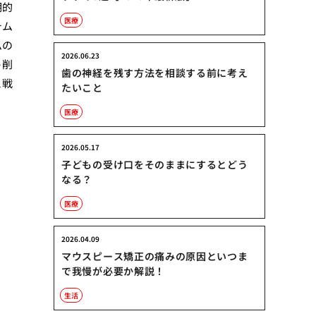
期的
医療
テム
ムの
2026.06.23
ト削
歯の神経を残す方法を相談する前に考え
と戦
たいこと
医療
2026.05.17
子どもの受け口をそのままにするとどう
なる？
医療
2026.04.09
マウスピース矯正の痛みの原因といつま
で我慢が必要か解説！
生活