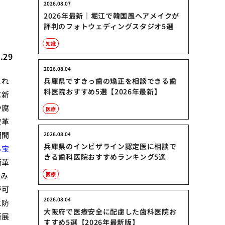
2026.08.07
2026年最新｜堀江で韓国風ヘアメイクが
評判のフォトウェディングスタジオ5選
知識
.29
2026.08.04
これ
兵庫県ですきっ歯の矯正を相談できる歯
科医院おすすめ5選【2026年最新】
に新
や腐
医療
変革
期間
2026.08.04
兵庫県のインビザライン認定医に相談で
る宝
きる歯科医院おすすめランキング5選
術革
組み
医療
が可
2026.08.04
に防
大阪府で医療安全に配慮した歯科医院お
新展
すすめ5選【2026年最新版】