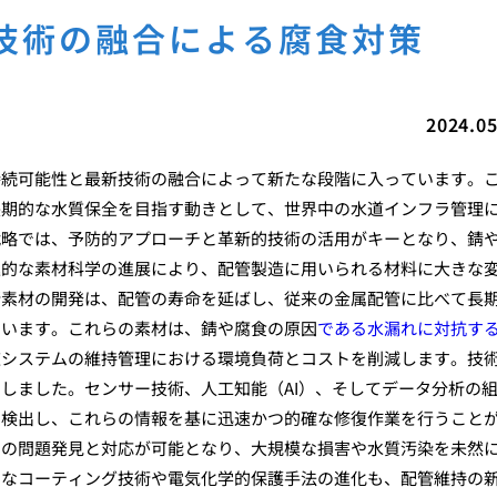
技術の融合による腐食対策
2024.05
持続可能性と最新技術の融合によって新たな段階に入っています。
長期的な水質保全を目指す動きとして、世界中の水道インフラ管理
戦略では、予防的アプローチと革新的技術の活用がキーとなり、錆
進的な素材科学の進展により、配管製造に用いられる材料に大きな
新素材の開発は、配管の寿命を延ばし、従来の金属配管に比べて長
ています。これらの素材は、錆や腐食の原因
である水漏れに対抗す
道システムの維持管理における環境負荷とコストを削減します。技
しました。センサー技術、人工知能（AI）、そしてデータ分析の
で検出し、これらの情報を基に迅速かつ的確な修復作業を行うこと
期の問題発見と対応が可能となり、大規模な損害や水質汚染を未然
的なコーティング技術や電気化学的保護手法の進化も、配管維持の