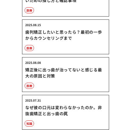
いための探し方と確認事項
医療
2025.08.15
歯列矯正したいと思ったら？最初の一歩
からカウンセリングまで
医療
2025.08.08
矯正後に出っ歯が治ってないと感じる最
大の原因と対策
医療
2025.07.31
なぜ彼の口元は変わらなかったのか。非
抜歯矯正と出っ歯の罠
知識