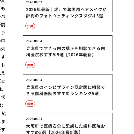
が変
2026.08.07
るも
2026年最新｜堀江で韓国風ヘアメイクが
評判のフォトウェディングスタジオ5選
のパ
が前
知識
なり
の中
2026.08.04
兵庫県ですきっ歯の矯正を相談できる歯
歯列
科医院おすすめ5選【2026年最新】
。す
ット
医療
見え
2026.08.04
際立
兵庫県のインビザライン認定医に相談で
は、
きる歯科医院おすすめランキング5選
る状
医療
む
、結
2026.08.04
しま
大阪府で医療安全に配慮した歯科医院お
がす
すすめ5選【2026年最新版】