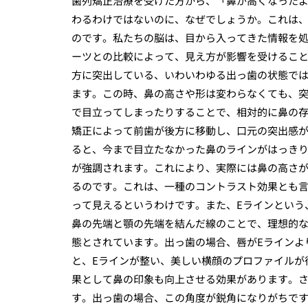
歯列矯正治療を受けた方から、「鼻が高くなった
わるわけではないのに、なぜでしょうか。これは
のです。私たちの脳は、目から入ってきた情報を
ーツとの比較によって、見え方が影響を受けるこ
方に突出している、いわいわゆる出っ歯の状態で
ます。この時、鼻の高さや形は変わらなくても、
で目立ってしまったりすることで、相対的に鼻の
矯正によって前歯が後方に移動し、口元の突出感
ると、今まで目立たなかった鼻のラインがはっき
が強調されます。これにより、実際には鼻の高さ
るのです。これは、一種のコントラスト効果とも
って見えるというわけです。また、Eラインという
鼻の先端と顎の先端を結んだ線のことで、理想的
態とされています。出っ歯の場合、唇がEラインよ
と、Eラインが整い、美しい横顔のプロファイルが
果として鼻の印象も向上させる効果があります。
す。出っ歯の場合、この角度が鋭角になりがちで