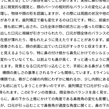
ように見える」という感想を聞くことがあります。実際に鼻の骨格
、主に視覚的な錯覚と、顔のパーツの相対的なバランスの変化によ
処理し、物体や顔の形を認識しますが、その際には周囲の状況や他
とがあります。歯列矯正で最も変化するのは口元です。特に、前歯
は、唇も前に押し出され、口元全体が顔の前方に出っ張った印象に
突出した口元に視線が引きつけられたり、口元が顔全体のバランス
存在感が薄れたり、埋もれたように見えたりすることがあります。
が改善されると、顔の前面に出ていた口元がすっきりと収まります
りと見えるようになり、特に鼻の付け根から鼻先にかけてのシルエ
が変わっていなくても、以前よりも鼻が高く、すっと通ったように
言えます。背景となる口元が引っ込むことで、手前にある鼻がより
、横顔の美しさの基準とされるラインも関係しています。Eライン
な横顔では、唇がこの線の内側にわずかに触れるか、少し内側にあ
りも前に出てしまうことが多いのですが、歯列矯正で口元が引っ込
得られます。このEラインの改善は、顔全体のバランスを良く見せ
さらに、鼻の下から上唇にかけての角度である鼻唇角の変化も影響
すが、口元が引っ込むことで鼻唇角が適度な角度に開くと、鼻の下