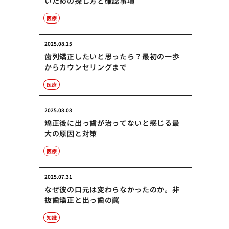
いための探し方と確認事項
医療
2025.08.15
歯列矯正したいと思ったら？最初の一歩
からカウンセリングまで
医療
2025.08.08
矯正後に出っ歯が治ってないと感じる最
大の原因と対策
医療
2025.07.31
なぜ彼の口元は変わらなかったのか。非
抜歯矯正と出っ歯の罠
知識