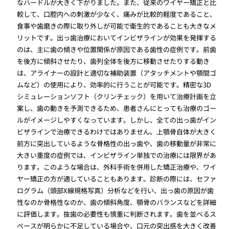
なハードルが大きく下がりました。また、従来のワイヤー矯正と比
較して、口腔内への刺激が少なく、痛みが比較的軽度であること、
食事や歯磨きの際に取り外しが可能で衛生的であることも大きなメ
リットです。出っ歯治療においてインビザラインが効果を発揮する
のは、主に歯の傾きや位置関係が原因である歯性の症例です。前歯
を後方に傾斜させたり、歯列全体を後方に移動させたりする動き
は、アライナーの設計と適切な補助装置（アタッチメントや顎間ゴ
ムなど）の使用により、効率的に行うことが可能です。精密な3D
シミュレーションソフト（クリンチェック）を用いて治療計画を立
案し、歯の動きを予測できるため、患者さんにとっても治療のゴー
ルがイメージしやすくなっています。しかし、全ての出っ歯がイン
ビザラインで治療できるわけではありません。上顎骨自体が大きく
前方に突出しているような骨格性の出っ歯や、歯の移動量が非常に
大きい重度の症例では、インビザライン単独での治療には限界があ
ります。このような場合は、外科手術を併用した矯正治療や、ワイ
ヤー矯正の方が適していることもあります。診断の際には、セファ
ログラム（頭部X線規格写真）分析などを行い、出っ歯の原因が歯
性なのか骨格性なのか、歯の傾斜角度、顎骨のバランスなどを詳細
に評価します。抜歯の必要性も慎重に判断されます。歯を並べるス
ペースが明らかに不足している場合や、口元の突出感を大きく改善