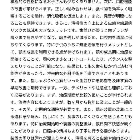
積極的な性格になるお子さんも少なくありません。次に、口腔機能
の改善が挙げられます。正しい噛み合わせは、食べ物を効率よく咀
嚼することを助け、消化吸収を促進します。また、発音が明瞭にな
ることも期待できます。さらに、清掃性の向上による虫歯や歯周病
リスクの低減も大きなメリットです。歯並びが整うと歯ブラシが
隅々まで届きやすくなり、磨き残しが減るため、口腔内を清潔に保
ちやすくなります。特に子供のうちに矯正治療を行うメリットとし
て、顎の成長を利用できる点が挙げられます。顎の成長期に治療を
開始することで、顎の大きさをコントロールしたり、バランスを整
えたりすることが可能になり、結果として永久歯を抜かずに済む可
能性が高まったり、将来的な外科手術を回避できることもありま
す。また、指しゃぶりや舌癖といった歯並びに悪影響を及ぼす癖の
早期改善も期待できます。一方、デメリットや注意点も理解してお
く必要があります。まず、治療期間が比較的長いことが挙げられま
す。治療内容にもよりますが、数ヶ月から数年に及ぶことが一般的
で、その間、定期的な通院が必要です。また、矯正装置の装着によ
る違和感や痛み、話しにくさ、食事のしにくさなどを感じることも
あります。特に治療開始時や装置の調整後は、数日間不快感が続く
ことがあります。口腔内の清掃もより丁寧に行う必要があります。
装置の周りは汚れが溜まりやすく、清掃を怠ると虫歯や歯肉炎のリ