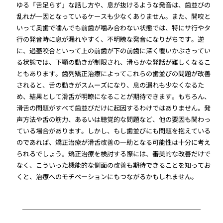
ゆる「舌足らず」な話し方や、息が抜けるような発音は、歯並びの
乱れが一因となっているケースも少なくありません。また、開咬と
いって奥歯で噛んでも前歯が噛み合わない状態では、特にサ行やタ
行の発音時に息が漏れやすく、不明瞭な発音になりがちです。逆
に、過蓋咬合といって上の前歯が下の前歯に深く覆いかぶさってい
る状態では、下顎の動きが制限され、滑らかな発話が難しくなるこ
ともあります。歯列矯正治療によってこれらの歯並びの問題が改善
されると、舌の動きがスムーズになり、息の漏れも少なくなるた
め、結果として滑舌が明瞭になることが期待できます。もちろん、
滑舌の問題がすべて歯並びだけに起因するわけではありません。発
声方法や舌の筋力、あるいは聴覚的な問題など、他の要因も関わっ
ている場合があります。しかし、もし歯並びにも問題を抱えている
のであれば、矯正治療が滑舌改善の一助となる可能性は十分に考え
られるでしょう。矯正治療を検討する際には、審美的な改善だけで
なく、こういった機能的な側面の改善も期待できることを知ってお
くと、治療へのモチベーションにもつながるかもしれません。