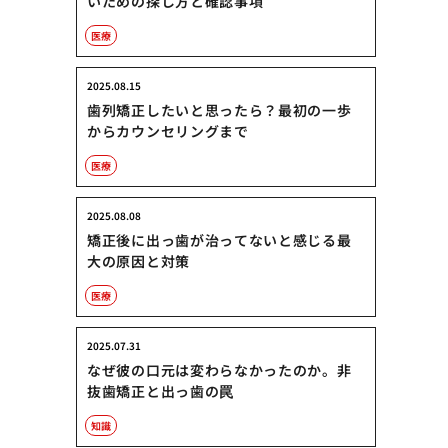
いための探し方と確認事項
医療
2025.08.15
歯列矯正したいと思ったら？最初の一歩
からカウンセリングまで
医療
2025.08.08
矯正後に出っ歯が治ってないと感じる最
大の原因と対策
医療
2025.07.31
なぜ彼の口元は変わらなかったのか。非
抜歯矯正と出っ歯の罠
知識