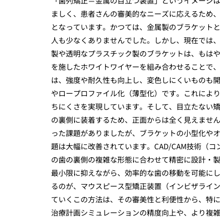
「歯列矯正＝金属の目立つ装置」というイメージ
ましく、患者さんの審美的なニーズに応えるため
となっています。かつては、金属製のブラケット
人も少なくありませんでした。しかし、現在では
製や透明なプラスチック製のブラケットは、もは
を施したホワイトワイヤーを組み合わせることで
は、強度や耐久性も向上し、変色しにくいものも
やロープロファイル化（薄型化）です。これによ
ちにくさを実現しています。そして、目立たない
の裏側に装着するため、正面からは全く見えませ
った課題がありましたが、ブラケットの小型化や
題は大幅に改善されています。CAD/CAM技術（
の歯の裏側の複雑な形態に合わせて精密に設計・
最小限に抑えながら、効率的な歯の移動を可能に
るのが、マウスピース型矯正装置（インビザライ
ていくこの方法は、その審美性と利便性から、特に
治療計画シミュレーションの精度向上や、より複