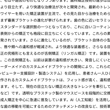
は、もはや過去のものとなりつつあります。歯科矯正技術の進歩は
、より目立たず、より快適な治療法が次々と開発され、最新のトレ
とワイヤーを用いた矯正装置が主流で、その見た目から治療をため
、まず審美ブラケットの進化が挙げられます。歯の色に近いセラミ
やスタンダードな選択肢の一つとなっており、これに白いコーティ
、表側からの矯正でも格段に目立ちにくくなっています。これらの
開発されています。さらに進化しているのが、ブラケット自体の小
り、唇や頬への違和感が軽減され、より快適な装着感と、さらなる
矯正の究極形とも言えるのが舌側矯正（リンガル矯正）です。装置
ん。この舌側矯正も、以前は装置の違和感が大きい、発音しにくい
オーダーメイドのカスタムメイドブラケットの開発により、これら
コンピューター支援設計・製造システム）を応用し、患者さん一人ひ
製作されるカスタムメイドブラケットは、フィット感が高く、違和
します。そして、現在の目立たない矯正の大きなトレンドを牽引し
ンなど）です。透明なプラスチック製のマウスピースを段階的に交
成人矯正を中心に急速に普及しています。AI（人工知能）を活用
雑な歯の移動を可能にするためのアタッチメントの改良など、技術