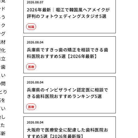
目覚
2026.08.07
ンド
2026年最新｜堀江で韓国風ヘアメイクが
評判のフォトウェディングスタジオ5選
らう
ック
知識
ング
素材
2026.08.04
兵庫県ですきっ歯の矯正を相談できる歯
型化
科医院おすすめ5選【2026年最新】
目立
を歯
医療
とい
2026.08.04
の問
兵庫県のインビザライン認定医に相談で
とり
きる歯科医院おすすめランキング5選
感を
医療
てい
換し
2026.08.04
した
大阪府で医療安全に配慮した歯科医院お
革新
すすめ5選【2026年最新版】