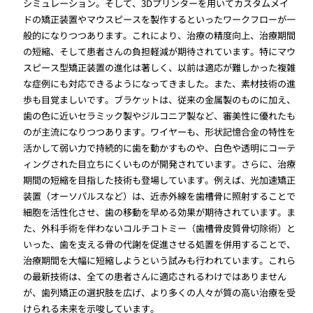
シミュレーション。そして、3Dプリンターを用いてカスタムメイ
ドの矯正装置やマウスピースを製作するといったワークフローが一
般的になりつつあります。これにより、治療の精度向上、治療期間
の短縮、そして患者さんの負担軽減が期待されています。特にマウ
スピース型矯正装置の進化は著しく、以前は適応が難しかった複雑
な症例にも対応できるようになってきました。また、素材技術の進
歩も目覚ましいです。ブラケットは、従来の金属製のものに加え、
歯の色に近いセラミック製やジルコニア製など、審美性に優れたも
のが主流になりつつあります。ワイヤーも、形状記憶合金の特性を
活かして弱い力で持続的に歯を動かすものや、白色や透明にコーテ
ィングされた目立ちにくいものが開発されています。さらに、治療
期間の短縮を目指した技術も登場しています。例えば、光加速矯正
装置（オーソパルスなど）は、近赤外線を歯槽骨に照射することで
細胞を活性化させ、歯の移動を早める効果が期待されています。ま
た、外科手術を伴わないコルチコトミー（歯槽骨皮質骨切除術）と
いった、歯を支える骨の代謝を促進させる処置を併用することで、
治療期間を大幅に短縮しようという試みも行われています。これら
の最新技術は、全ての患者さんに適応されるわけではありません
が、歯列矯正の選択肢を広げ、より多くの人々が質の高い治療を受
けられる未来を示唆しています。