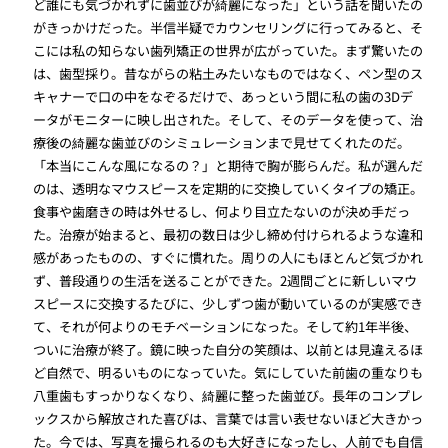
ど誰にも気づかれずに歯並びが綺麗になった」という話を聞いたの
がきっかけだった。半信半疑でカウンセリングに行ってみると、そ
こには私の知らない歯列矯正の世界が広がっていた。まず驚いたの
は、歯型採り。昔ながらの粘土みたいなものではなく、ペン型のス
キャナーで口の中をなぞるだけで、あっという間に私の歯の3Dデ
ータがモニターに映し出された。そして、そのデータを使って、治
療後の綺麗な歯並びのシミュレーションまで見せてくれたのだ。
「本当にこんな風になるの？」と期待で胸が膨らんだ。私が選んだ
のは、透明なマウスピースを定期的に交換していくタイプの矯正。
食事や歯磨きの時は外せるし、何より目立たないのが決め手だっ
た。治療が始まると、最初の数日は少し締め付けられるような違和
感があったものの、すぐに慣れた。周りの人にもほとんど気づかれ
ず、普段通りの生活を送ることができた。2週間ごとに新しいマウ
スピースに交換するたびに、少しずつ歯が動いているのが実感でき
て、それが何よりのモチベーションになった。そして約1年半後、
ついに治療が終了。鏡に映った自分の笑顔は、以前とは見違えるほ
ど自然で、明るいものになっていた。気にしていた前歯の重なりも
八重歯もすっかりなくなり、綺麗に整った歯並び。長年のコンプレ
ックスから解放された喜びは、言葉では言い表せないほど大きかっ
た。今では、写真を撮られるのも大好きになったし、人前でも自信