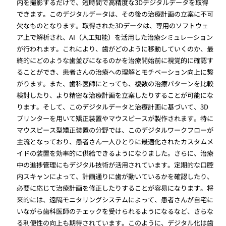
内を撮影するだけで、短時間で高精度な3Dデジタルデータを取得
できます。このデジタルデータは、その後の治療計画の立案に不可
欠なものとなります。取得された3Dデータは、専用のソフトウェ
ア上で解析され、AI（人工知能）を活用した治療シミュレーション
が行われます。これにより、歯がどのように移動していくのか、最
終的にどのような歯並びになるのかを治療開始前に視覚的に確認す
ることができ、患者さんの治療への理解とモチベーション向上に繋
がります。また、歯科医師にとっても、複数の治療パターンを比較
検討したり、より精密な治療計画を立案したりすることが可能にな
ります。そして、このデジタルデータと治療計画に基づいて、3D
プリンターを用いて矯正装置やマウスピースが製作されます。特に
マウスピース型矯正装置の分野では、このデジタルワークフローが
主流となっており、患者さん一人ひとりに最適化されたカスタムメ
イドの装置を効率的に供給できるようになりました。さらに、治療
中の進捗管理にもデジタル技術が活用されています。定期的な口腔
内スキャンによって、計画通りに歯が動いているかを確認したり、
必要に応じて治療計画を修正したりすることが容易になります。将
来的には、遠隔モニタリングシステムによって、患者さんが自宅に
いながら歯科医師のチェックを受けられるようになるなど、さらな
る利便性の向上も期待されています。このように、デジタル化は歯