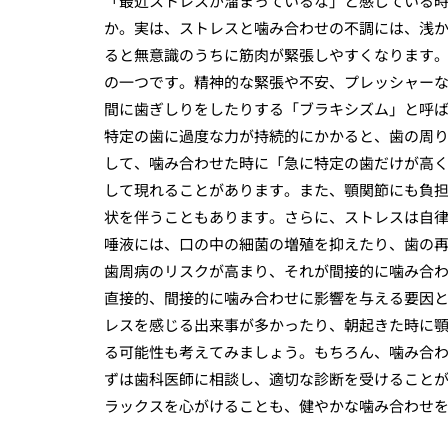
「最近ストレスが溜まっているな」と感じている
か。実は、ストレスと噛み合わせの不調には、浅
ると無意識のうちに筋肉が緊張しやすくなります
の一つです。精神的な緊張や不安、プレッシャー
間に歯ぎしりをしたりする「ブラキシズム」と呼
特定の歯に過度な力が持続的にかかると、歯の周
して、噛み合わせた時に「急に特定の歯だけが高
して現れることがあります。また、顎関節にも負
状を伴うこともあります。さらに、ストレスは自
唾液には、口の中の細菌の増殖を抑えたり、歯の
歯周病のリスクが高まり、それが間接的に噛み合
直接的、間接的に噛み合わせに影響を与える要因
レスを感じる出来事が多かったり、朝起きた時に
る可能性も考えてみましょう。もちろん、噛み合
ずは歯科医師に相談し、適切な診断を受けること
ラックスを心がけることも、健やかな噛み合わせ