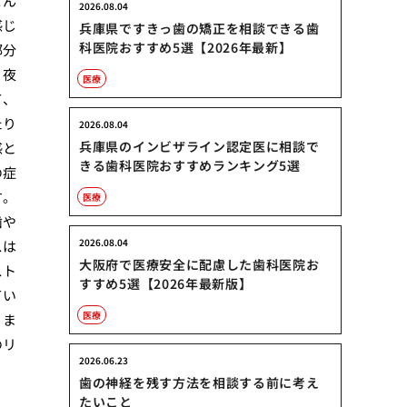
せん
2026.08.04
感じ
兵庫県ですきっ歯の矯正を相談できる歯
科医院おすすめ5選【2026年最新】
部分
、夜
医療
て、
たり
2026.08.04
兵庫県のインビザライン認定医に相談で
感と
きる歯科医院おすすめランキング5選
の症
す。
医療
歯や
2026.08.04
スは
大阪府で医療安全に配慮した歯科医院お
スト
すすめ5選【2026年最新版】
てい
医療
。ま
のリ
2026.06.23
歯の神経を残す方法を相談する前に考え
たいこと