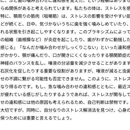
時に、ふと歯の噛み合わせに違和感を覚えた、という経験はありま
からぬ関係があると考えられています。私たちの体は、ストレスを
。特に、顎周りの筋肉（咀嚼筋）は、ストレスの影響を受けやすい
などが続くと、日中、気づかないうちに歯を強く噛みしめていたり
ばれる状態を引き起こしやすくなります。このブラキシズムによっ
りの組織（歯根膜など）が炎症を起こしたり、歯がわずかに動揺し
く感じる」「なんだか噛み合わせがしっくりこない」といった違和
担がかかり、顎が痛んだり、口が開きにくくなったりする顎関節症
律神経のバランスを乱し、唾液の分泌量を減少させることがありま
再石灰化を促したりする重要な役割がありますが、唾液が減ると虫
わせの不調に繋がる可能性も否定できません。このように、ストレ
となり得るのです。もし、急な噛み合わせの違和感とともに、最近
顎が疲れている感じがしたりするようであれば、ストレスが関与し
わせの違和感には他の原因も考えられるため、自己判断は禁物です
が大切ですが、同時に、自分なりのストレス解消法を見つけ、心身
を保つためには重要と言えるでしょう。