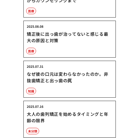
からカウンセリングまで
医療
2025.08.08
矯正後に出っ歯が治ってないと感じる最
大の原因と対策
医療
2025.07.31
なぜ彼の口元は変わらなかったのか。非
抜歯矯正と出っ歯の罠
知識
2025.07.16
大人の歯列矯正を始めるタイミングと年
齢の限界
未分類