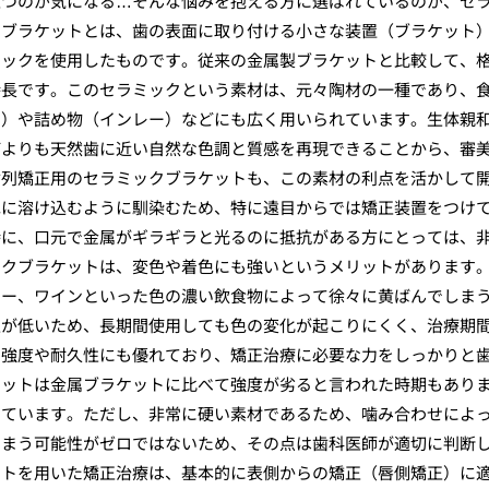
立つのが気になる…そんな悩みを抱える方に選ばれているのが、セ
クブラケットとは、歯の表面に取り付ける小さな装置（ブラケット
ミックを使用したものです。従来の金属製ブラケットと比較して、
特長です。このセラミックという素材は、元々陶材の一種であり、
ン）や詰め物（インレー）などにも広く用いられています。生体親
何よりも天然歯に近い自然な色調と質感を再現できることから、審
歯列矯正用のセラミックブラケットも、この素材の利点を活かして
色に溶け込むように馴染むため、特に遠目からでは矯正装置をつけ
時に、口元で金属がギラギラと光るのに抵抗がある方にとっては、
ックブラケットは、変色や着色にも強いというメリットがあります
ヒー、ワインといった色の濃い飲食物によって徐々に黄ばんでしま
性が低いため、長期間使用しても色の変化が起こりにくく、治療期
、強度や耐久性にも優れており、矯正治療に必要な力をしっかりと
ケットは金属ブラケットに比べて強度が劣ると言われた時期もあり
えています。ただし、非常に硬い素材であるため、噛み合わせによ
しまう可能性がゼロではないため、その点は歯科医師が適切に判断
ットを用いた矯正治療は、基本的に表側からの矯正（唇側矯正）に