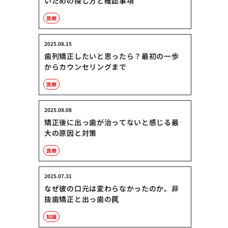
いための探し方と確認事項
医療
2025.08.15
歯列矯正したいと思ったら？最初の一歩
からカウンセリングまで
医療
2025.08.08
矯正後に出っ歯が治ってないと感じる最
大の原因と対策
医療
2025.07.31
なぜ彼の口元は変わらなかったのか。非
抜歯矯正と出っ歯の罠
知識