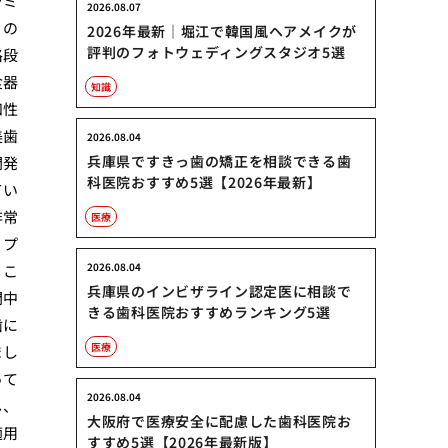
ラミ
2026.08.07
）の
2026年最新｜堀江で韓国風ヘアメイクが
評判のフォトウェディングスタジオ5選
格段
食器
知識
和性
美歯
2026.08.04
兵庫県ですきっ歯の矯正を相談できる歯
開発
科医院おすすめ5選【2026年最新】
てい
非常
医療
。プ
2026.08.04
うこ
兵庫県のインビザライン認定医に相談で
間中
きる歯科医院おすすめランキング5選
歯に
医療
まし
って
2026.08.04
し、
大阪府で医療安全に配慮した歯科医院お
適用
すすめ5選【2026年最新版】