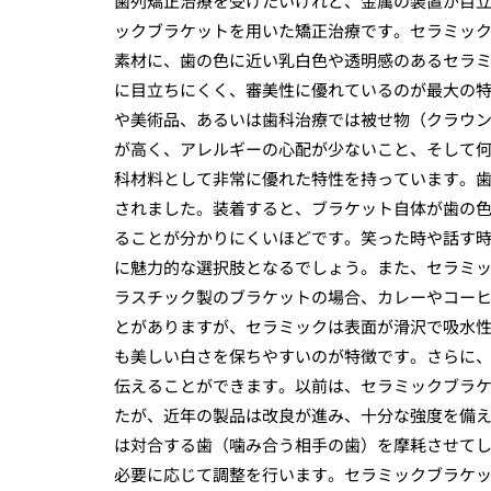
歯列矯正治療を受けたいけれど、金属の装置が目
ックブラケットを用いた矯正治療です。セラミッ
素材に、歯の色に近い乳白色や透明感のあるセラ
に目立ちにくく、審美性に優れているのが最大の
や美術品、あるいは歯科治療では被せ物（クラウ
が高く、アレルギーの心配が少ないこと、そして
科材料として非常に優れた特性を持っています。
されました。装着すると、ブラケット自体が歯の
ることが分かりにくいほどです。笑った時や話す
に魅力的な選択肢となるでしょう。また、セラミ
ラスチック製のブラケットの場合、カレーやコー
とがありますが、セラミックは表面が滑沢で吸水
も美しい白さを保ちやすいのが特徴です。さらに
伝えることができます。以前は、セラミックブラ
たが、近年の製品は改良が進み、十分な強度を備
は対合する歯（噛み合う相手の歯）を摩耗させて
必要に応じて調整を行います。セラミックブラケ