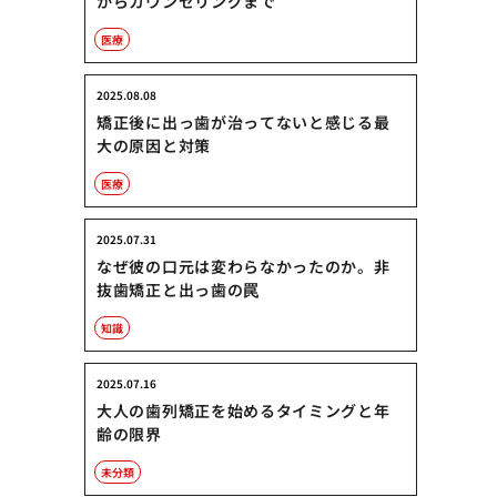
からカウンセリングまで
医療
2025.08.08
矯正後に出っ歯が治ってないと感じる最
大の原因と対策
医療
2025.07.31
なぜ彼の口元は変わらなかったのか。非
抜歯矯正と出っ歯の罠
知識
2025.07.16
大人の歯列矯正を始めるタイミングと年
齢の限界
未分類