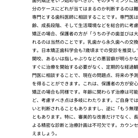
歯列矯正をいつ始めるべきか、そのタイミングに
分のケースにどれが当てはまるのか判断するのは
専門とする歯科医師に相談することです。専門医
齢、成長段階、そして生活環境などを総合的に考
矯正の場合、保護者の方が「うちの子の歯並びは
れるのは当然のことです。乳歯から永久歯への交
す。日本矯正歯科学会も7歳頃までの受診を推奨し
開咬、あるいは指しゃぶりなどの悪習癖が明らか
すぐに治療を開始する必要がなく、定期的な経過
門医に相談することで、現在の問題点、将来の予
を得ることができます。これは、保護者の方が安
矯正の場合も同様です。年齢に関わらず治療は可
ど、考慮すべき点は多岐にわたります。ご自身で
いと判断されることもありますし、逆に「もう無
ともあります。特に、審美的な改善だけでなく、
よる精密な診断と治療計画は不可欠です。カウン
えましょう。