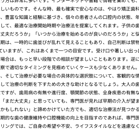
迷う方は非常に多いです。インターネットや書籍で情報を集めても
難しいものです。そんな時、最も確実で安心なのは、やはり矯正歯
は、豊富な知識と経験に基づき、個々の患者さんの口腔内の状態、
慮して、最適な治療開始時期や治療法を提案してくれます。子供の
大丈夫だろうか」「いつから治療を始めるのが良いのだろうか」と
換期は、一時的に歯並びが乱れて見えることもあり、自己判断は禁
ていますが、これはあくまで一つの目安です。受け口や著しい出っ
な場合は、もっと早い段階での相談が望ましいこともあります。逆
観察で適切なタイミングを見極めていくケースも少なくありません
測、そして治療が必要な場合の具体的な選択肢について、客観的な
心して治療の判断を下すための大きな助けとなるでしょう。大人の
能ですが、歯周病の有無や進行度、顎関節の状態、全身疾患の有無
は「まだ大丈夫」と思っていても、専門医が見れば早期の介入が望
理かもしれない」と諦めかけていた方でも、適切な治療法が見つか
長期的な歯の健康維持や口腔機能の向上を目指すのであれば、専門
セリングでは、ご自身の希望や不安、ライフスタイルなどを遠慮な