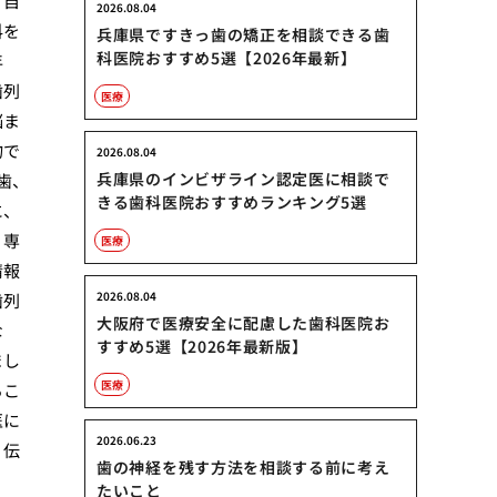
、自
2026.08.04
科を
兵庫県ですきっ歯の矯正を相談できる歯
科医院おすすめ5選【2026年最新】
年
歯列
医療
悩ま
物で
2026.08.04
兵庫県のインビザライン認定医に相談で
歯、
きる歯科医院おすすめランキング5選
に、
。専
医療
情報
2026.08.04
歯列
大阪府で医療安全に配慮した歯科医院お
な
すすめ5選【2026年最新版】
まし
医療
るこ
医に
2026.06.23
く伝
歯の神経を残す方法を相談する前に考え
たいこと