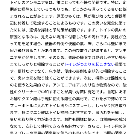
トイレのアンモニア臭は、誰にとっても不快な問題です。特に、定
期的に掃除をしているつもりでも、どこかから漂ってくる臭いに悩
まされることがあります。原因の多くは、尿が飛び散ったり便器周
辺に付着して乾燥することによるものです。この臭いを完全に消す
ためには、適切な掃除と予防策が必要です。まず、トイレの臭いの
原因となるのは、見えない場所に付着した尿の汚れです。男性が立
って用を足す場合、便器の外側や便座の裏、床、さらには壁にまで
尿が飛び散ることがあります。この飛び散りが乾燥すると、アンモ
ニア臭が発生します。そのため、普段の掃除では見逃しやすい場所
までしっかりと掃除することが
トイレがつまりを起こさない
重要で
す。便器だけでなく、床や壁、便座の裏側も定期的に掃除すること
で、臭いの元を取り除くことができます。次に、掃除には酸性のも
のを使うと効果的です。アンモニアはアルカリ性の物質なので、酸
性のクリーナーで中和することが臭い対策に有効です。自宅にある
お酢やクエン酸は手軽に使える酸性の素材で、これを水で薄めてス
プレーボトルに入れてトイレ周りにスプレーし、しっかり拭き取り
ます。特にクエン酸はトイレ掃除におすすめで、尿汚れを分解し、
臭いを取り除く力があります。お酢も同様に使え、自然由来の成分
なので、安心して使用できる点も魅力です。さらに、トイレ用の消
臭スプレーや専用の消臭剤を使うのも良い方法です。市販の消臭ス