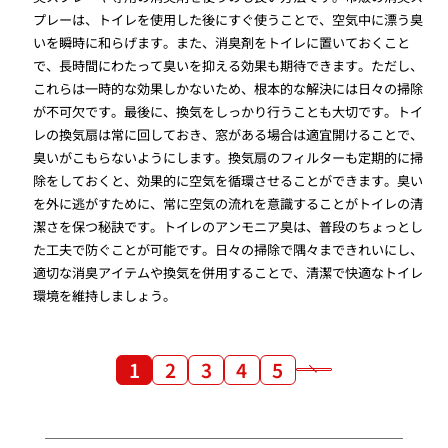
プレーは、トイレを使用した後にすぐ使うことで、空気中に漂う臭
いを瞬時に和らげます。また、消臭剤をトイレに置いておくこと
で、長時間にわたって臭いを抑える効果も期待できます。ただし、
これらは一時的な効果しかないため、根本的な解決には日々の掃除
が不可欠です。最後に、換気をしっかり行うことも大切です。トイ
レの換気扇は常に回しておき、窓がある場合は適宜開けることで、
臭いがこもらないようにします。換気扇のフィルターも定期的に掃
除をしておくと、効果的に空気を循環させることができます。臭い
を外に逃がすために、常に空気の流れを意識することがトイレの清
潔さを保つ秘訣です。トイレのアンモニア臭は、普段のちょっとし
た工夫で防ぐことが可能です。日々の掃除で隅々まできれいにし、
適切な消臭アイテムや換気を併用することで、清潔で快適なトイレ
環境を維持しましょう。
1
2
3
4
5