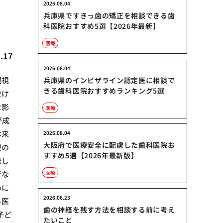
2026.08.04
兵庫県ですきっ歯の矯正を相談できる歯
科医院おすすめ5選【2026年最新】
医療
.17
2026.08.04
観視
兵庫県のインビザライン認定医に相談で
きる歯科医院おすすめランキング5選
受け
な影
医療
が成
本来
2026.08.04
大阪府で医療安全に配慮した歯科医院お
型の
すすめ5選【2026年最新版】
難し
行な
医療
めに
2026.06.23
る医
歯の神経を残す方法を相談する前に考え
子ど
たいこと