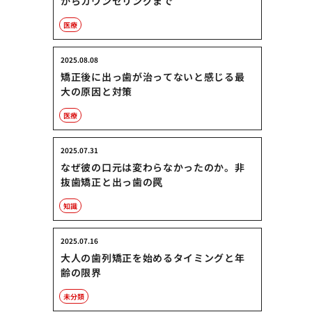
からカウンセリングまで
医療
2025.08.08
矯正後に出っ歯が治ってないと感じる最
大の原因と対策
医療
2025.07.31
なぜ彼の口元は変わらなかったのか。非
抜歯矯正と出っ歯の罠
知識
2025.07.16
大人の歯列矯正を始めるタイミングと年
齢の限界
未分類