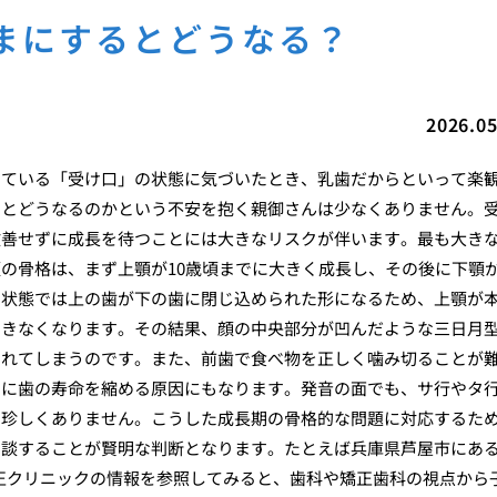
まにするとどうなる？
2026.05
出ている「受け口」の状態に気づいたとき、乳歯だからといって楽
るとどうなるのかという不安を抱く親御さんは少なくありません。
改善せずに成長を待つことには大きなリスクが伴います。最も大き
の骨格は、まず上顎が10歳頃までに大きく成長し、その後に下顎
の状態では上の歯が下の歯に閉じ込められた形になるため、上顎が
できなくなります。その結果、顔の中央部分が凹んだような三日月
されてしまうのです。また、前歯で食べ物を正しく噛み切ることが
的に歯の寿命を縮める原因にもなります。発音の面でも、サ行やタ
も珍しくありません。こうした成長期の骨格的な問題に対応するた
相談することが賢明な判断となります。たとえば兵庫県芦屋市にあ
矯正クリニックの情報を参照してみると、歯科や矯正歯科の視点から