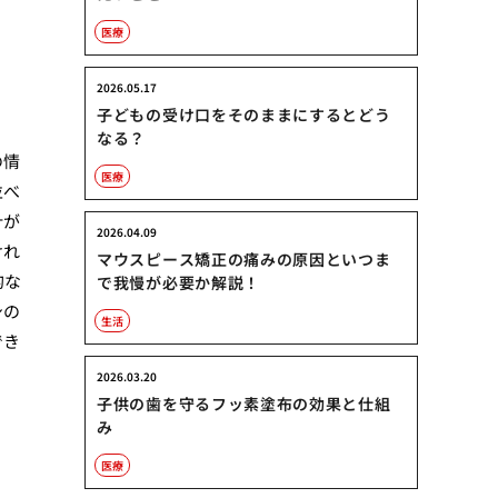
医療
2026.05.17
子どもの受け口をそのままにするとどう
なる？
の情
医療
並べ
針が
2026.04.09
けれ
マウスピース矯正の痛みの原因といつま
的な
で我慢が必要か解説！
身の
生活
でき
2026.03.20
子供の歯を守るフッ素塗布の効果と仕組
み
医療